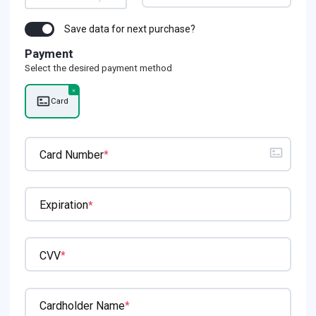
Save data for next purchase?
Payment
Select the desired payment method
Card
Card Number
*
Expiration
*
CVV
*
Cardholder Name
*