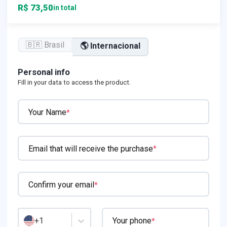
R$ 73,50
in total
🇧🇷 Brasil
🌎 Internacional
Personal info
Fill in your data to access the product.
Your Name
*
Email that will receive the purchase
*
Confirm your email
*
+1
Your phone
*