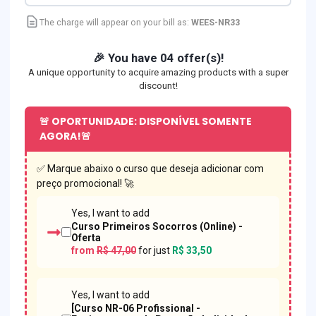
The charge will appear on your bill as:
WEES-NR33
🎉 You have 04 offer(s)!
A unique opportunity to acquire amazing products with a super
discount!
🚨 OPORTUNIDADE: DISPONÍVEL SOMENTE
AGORA!🚨
✅ Marque abaixo o curso que deseja adicionar com
preço promocional! 🚀
Yes, I want to add
Curso Primeiros Socorros (Online) -
Oferta
from
R$ 47,00
for just
R$ 33,50
Yes, I want to add
[Curso NR-06 Profissional -